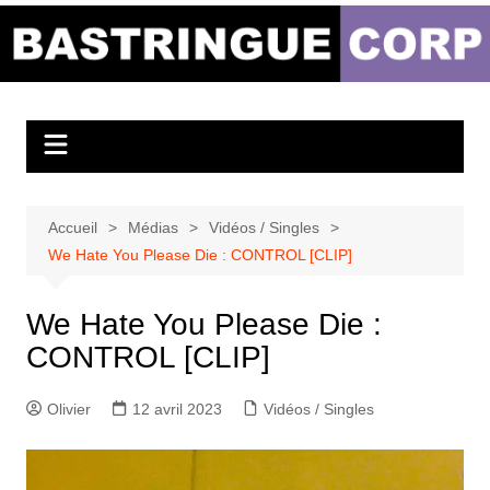
Aller
au
Bastringue Corp –
contenu
Actualités
Musicales
Accueil
Médias
Vidéos / Singles
We Hate You Please Die : CONTROL [CLIP]
We Hate You Please Die :
CONTROL [CLIP]
Olivier
12 avril 2023
Vidéos / Singles