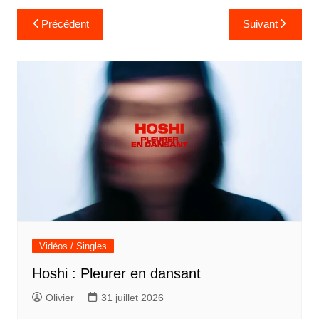
Navigation
Précédent
Suivant
de
l’article
Vidéos / Singles
Hoshi : Pleurer en dansant
Olivier
31 juillet 2026