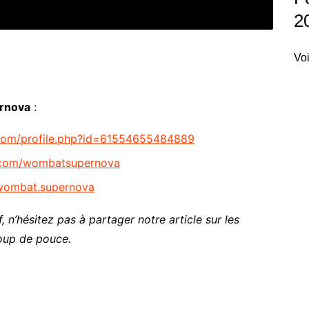
2
Voi
rnova
:
com/profile.php?id=61554655484889
m.com/wombatsupernova
wombat.supernova
, n’hésitez pas à partager notre article sur les
oup de pouce.