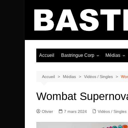
Aller
au
contenu
Accueil
Bastringue Corp
Médias
Éditorial
Vidéos / Si
Albums / 
Accueil
Médias
Vidéos / Singles
Wom
Wombat Supernova
Olivier
7 mars 2024
Vidéos / Singles