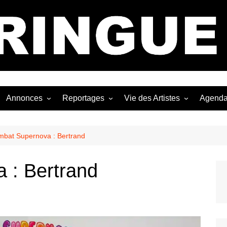
Bastringue Corp 
Annonces
Reportages
Vie des Artistes
Agend
ngles
Les Festivals
Live Reports
Biographies
EP
Les Concerts
Photographies
Nécro
bat Supernova : Bertrand
Interviews
 : Bertrand