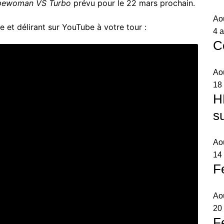
pewoman VS Turbo
prévu pour le 22 mars prochain.
Ao
e et délirant sur YouTube à votre tour :
4 a
C
Ao
18
H
s
Ao
14 
F
Ao
20
F