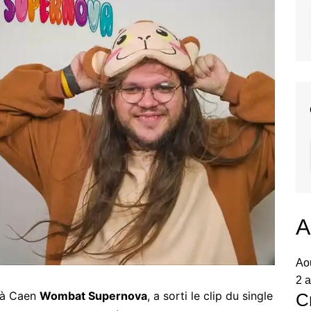
A
Ao
2 a
é à Caen
Wombat Supernova
, a sorti le clip du single
C