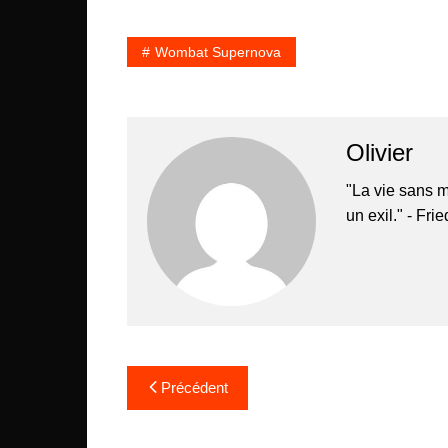
Wombat Supernova
Olivier
"La vie sans m
un exil." - Fri
Navigation
Précédent
de