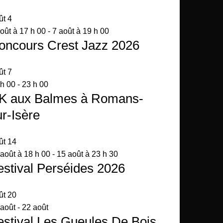
ût
4
oût à 17 h 00
-
7 août à 19 h 00
oncours Crest Jazz 2026
ût
7
 h 00
-
23 h 00
K aux Balmes à Romans-
ur-Isère
ût
14
août à 18 h 00
-
15 août à 23 h 30
estival Perséides 2026
ût
20
 août
-
22 août
estival Les Gueules De Bois