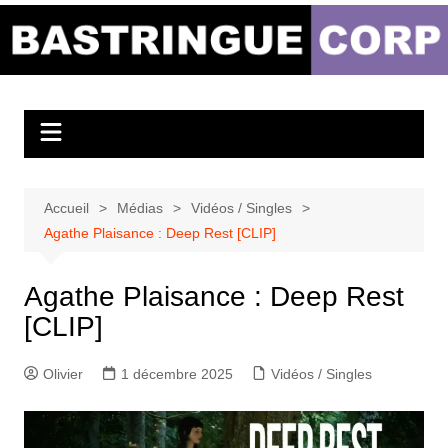
Aller
au
Bastringue Corp –
contenu
Actualités
Musicales
Accueil
Médias
Vidéos / Singles
Agathe Plaisance : Deep Rest [CLIP]
Agathe Plaisance : Deep Rest
[CLIP]
Olivier
1 décembre 2025
Vidéos / Singles