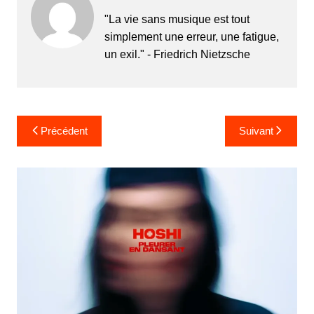
"La vie sans musique est tout
simplement une erreur, une fatigue,
un exil." - Friedrich Nietzsche
Navigation
Précédent
Suivant
de
l’article