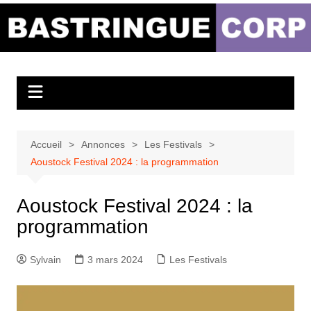
Aller
au
Bastringue Corp –
contenu
Actualités
Musicales
Accueil
Annonces
Les Festivals
Aoustock Festival 2024 : la programmation
Aoustock Festival 2024 : la
programmation
Sylvain
3 mars 2024
Les Festivals