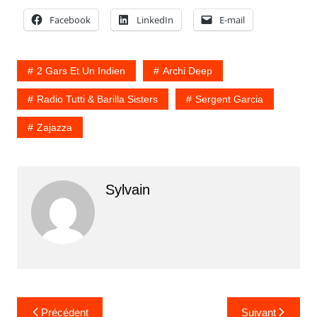
Facebook
LinkedIn
E-mail
2 Gars Et Un Indien
Archi Deep
Radio Tutti & Barilla Sisters
Sergent Garcia
Zajazza
Sylvain
Navigation
Précédent
Suivant