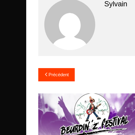
Sylvain
Navigation
Précédent
de
l’article