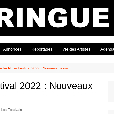
Bastringue Corp 
Annonces
Reportages
Vie des Artistes
Agend
ngles
Les Festivals
Live Reports
Biographies
EP
Les Concerts
Photographies
Nécro
èche Aluna Festival 2022 : Nouveaux noms
Interviews
tival 2022 : Nouveaux
Les Festivals