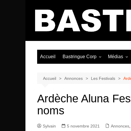
Aller
au
contenu
Accueil
Bastringue Corp
Médias
Éditorial
Vidéos / Si
Albums / 
Accueil
Annonces
Les Festivals
Ard
Ardèche Aluna Fes
noms
Sylvain
5 novembre 2021
Annonces
,