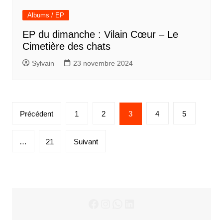
Albums / EP
EP du dimanche : Vilain Cœur – Le
Cimetière des chats
Sylvain
23 novembre 2024
Pagination
Précédent
1
2
3
4
5
des
publications
…
21
Suivant
Facebook
Instagram
WhatsApp
LinkedIn