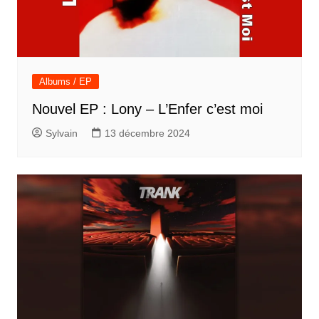
Albums / EP
Nouvel EP : Lony – L’Enfer c’est moi
Sylvain
13 décembre 2024