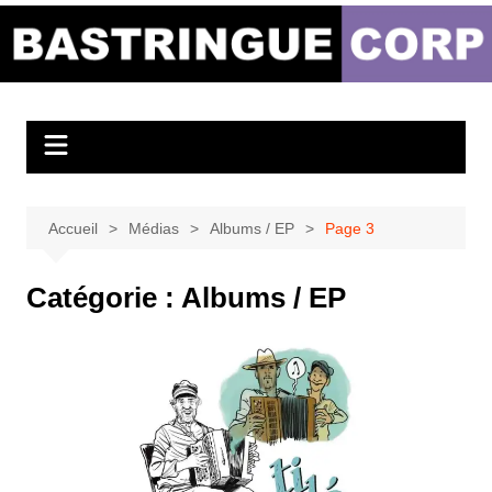
Aller
au
Bastringue Corp –
contenu
Actualités
Musicales
Accueil
Médias
Albums / EP
Page 3
Catégorie :
Albums / EP