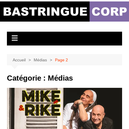
Aller
au
Bastringue Corp –
contenu
Actualités
Musicales
Accueil
Médias
Page 2
Catégorie :
Médias