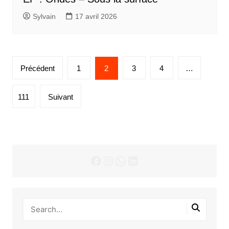
Sylvain
17 avril 2026
Pagination
Précédent
1
2
3
4
…
des
publications
111
Suivant
Facebook
Instagram
WhatsApp
LinkedIn