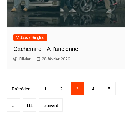
Vidéos / Singles
Cachemire : À l’ancienne
Olivier
28 février 2026
Pagination
Précédent
1
2
3
4
5
des
publications
…
111
Suivant