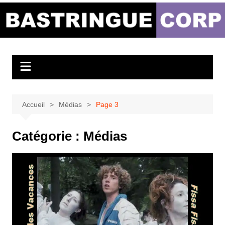
Aller
au
Bastringue Corp –
contenu
Actualités
Musicales
Accueil
Médias
Page 3
Catégorie :
Médias