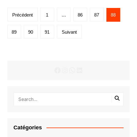
Pagination
Précédent
1
…
86
87
88
des
publications
89
90
91
Suivant
Facebook
Instagram
WhatsApp
LinkedIn
Catégories