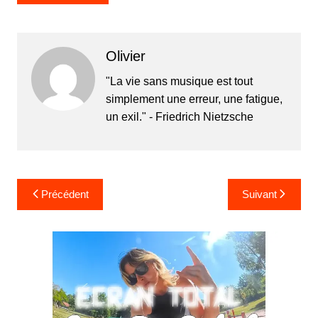
Olivier
"La vie sans musique est tout
simplement une erreur, une fatigue,
un exil." - Friedrich Nietzsche
Navigation
Précédent
Suivant
de
l’article