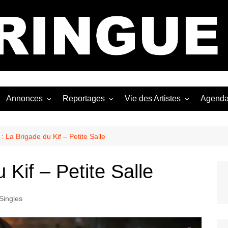
Bastringue Corp 
Annonces
Reportages
Vie des Artistes
Agend
ngles
Les Festivals
Live Reports
Biographies
EP
Les Concerts
Photographies
Nécro
 : La Brigade du Kif – Petite Salle
Interviews
 Kif – Petite Salle
Singles