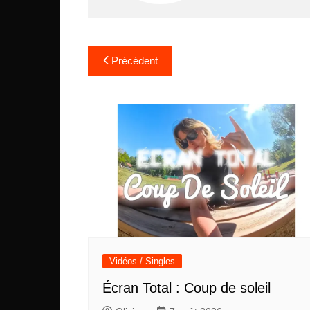
Navigation
Précédent
de
l’article
Vidéos / Singles
Écran Total : Coup de soleil