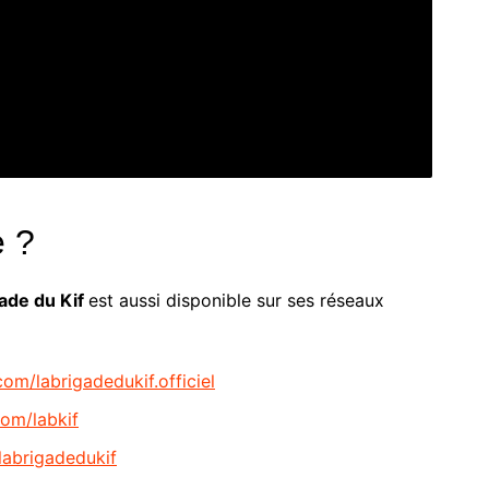
e ?
gade du Kif
est aussi disponible sur ses réseaux
om/labrigadedukif.officiel
om/labkif
labrigadedukif