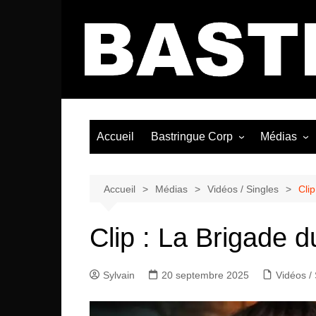
Aller
au
contenu
Accueil
Bastringue Corp
Médias
Éditorial
Vidéos / Si
Albums / 
Accueil
Médias
Vidéos / Singles
Clip
Clip : La Brigade du
Sylvain
20 septembre 2025
Vidéos / 