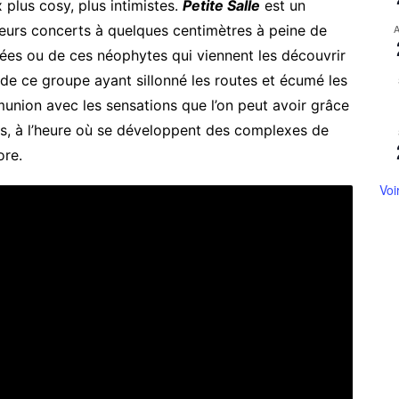
x plus cosy, plus intimistes.
Petite Salle
est un
leurs concerts à quelques centimètres à peine de
nées ou de ces néophytes qui viennent les découvrir
k de ce groupe ayant sillonné les routes et écumé les
union avec les sensations que l’on peut avoir grâce
s, à l’heure où se développent des complexes de
ore.
Voi