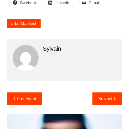
Facebook
LinkedIn
E-mail
Le Manifest
Sylvain
Navigation
Précédent
Suivant
de
l’article