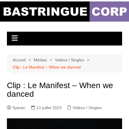
Aller
au
Bastringue Corp –
contenu
Actualités
Musicales
Accueil
Médias
Vidéos / Singles
Clip : Le Manifest – When we danced
Clip : Le Manifest – When we
danced
Sylvain
13 juillet 2023
Vidéos / Singles