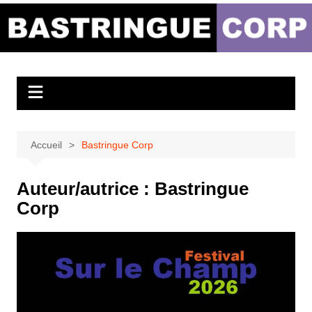
Aller
au
Bastringue Corp –
contenu
Actualités
Musicales
Accueil
Bastringue Corp
Auteur/autrice :
Bastringue
Corp