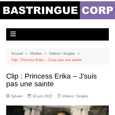
Aller
au
Bastringue Corp –
contenu
Actualités
Musicales
Accueil
Médias
Vidéos / Singles
Clip : Princess Erika – J’suis pas une sainte
Clip : Princess Erika – J’suis
pas une sainte
Sylvain
10 juin 2022
Vidéos / Singles