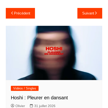
Navigation
Précédent
Suivant
de
l’article
Vidéos / Singles
Hoshi : Pleurer en dansant
Olivier
31 juillet 2026