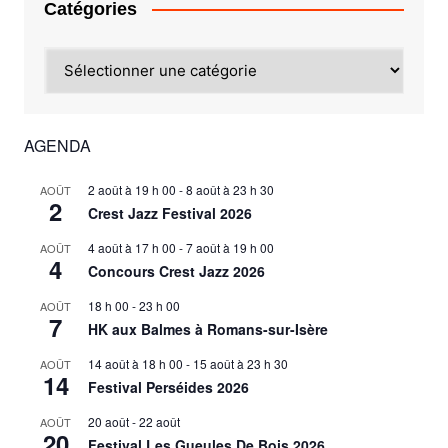
Catégories
Catégories
AGENDA
2 août à 19 h 00
-
8 août à 23 h 30
AOÛT
2
Crest Jazz Festival 2026
4 août à 17 h 00
-
7 août à 19 h 00
AOÛT
4
Concours Crest Jazz 2026
18 h 00
-
23 h 00
AOÛT
7
HK aux Balmes à Romans-sur-Isère
14 août à 18 h 00
-
15 août à 23 h 30
AOÛT
14
Festival Perséides 2026
20 août
-
22 août
AOÛT
20
Festival Les Gueules De Bois 2026