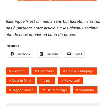
Bastringue.fr est un média sans but lucratif, n’hésitez
pas à partager notre article sur les réseaux sociaux
afin de nous donner un coup de pouce.
Partager :
Facebook
LinkedIn
E-mail
Alestorm
Deez Nuts
Dropkick Murphys
Dust In Mind
Jinjer
Powerwolf
Tagada Jones
The Moorings
Wardruna