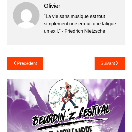
Olivier
"La vie sans musique est tout
simplement une erreur, une fatigue,
un exil." - Friedrich Nietzsche
Navigation
Précédent
Suivant
de
l’article