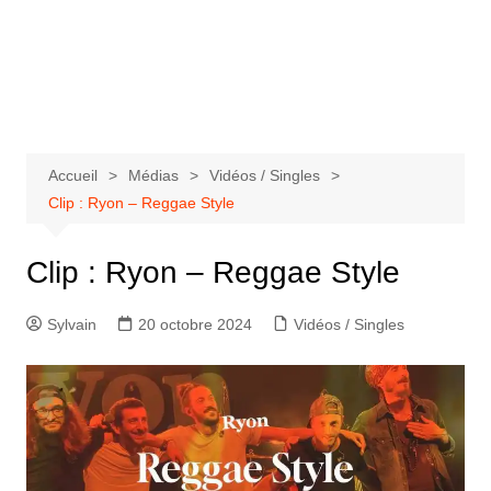
Aller
au
Bastringue Corp –
contenu
Actualités
Musicales
Accueil
Médias
Vidéos / Singles
Clip : Ryon – Reggae Style
Clip : Ryon – Reggae Style
Sylvain
20 octobre 2024
Vidéos / Singles