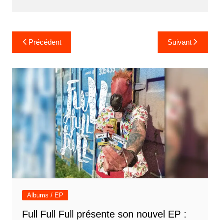
Navigation
Précédent
Suivant
de
l’article
Albums / EP
Full Full Full présente son nouvel EP :