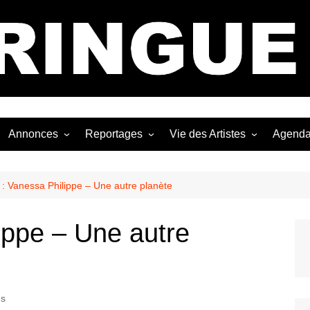
Bastringue Corp 
Annonces
Reportages
Vie des Artistes
Agend
ngles
Les Festivals
Live Reports
Biographies
EP
Les Concerts
Photographies
Nécro
p : Vanessa Philippe – Une autre planète
Interviews
lippe – Une autre
es