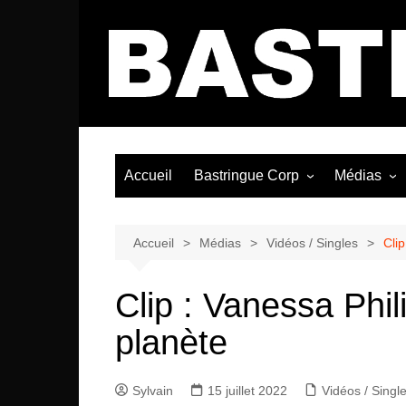
Aller
au
contenu
Accueil
Bastringue Corp
Médias
Éditorial
Vidéos / Si
Albums / 
Accueil
Médias
Vidéos / Singles
Cli
Clip : Vanessa Phi
planète
Sylvain
15 juillet 2022
Vidéos / Singl