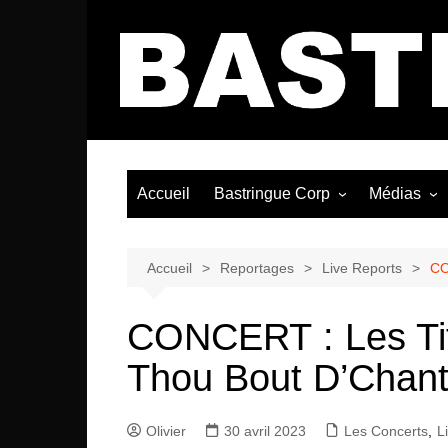
Aller
au
contenu
Accueil
Bastringue Corp
Médias
Éditorial
Vidéos / Si
Albums / 
Accueil
Reportages
Live Reports
CO
CONCERT : Les Tit
Thou Bout D’Chant 
Olivier
30 avril 2023
Les Concerts
,
L