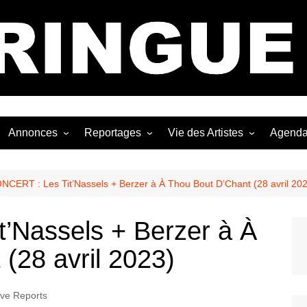
Bastringue Corp 
Annonces
Reportages
Vie des Artistes
Agend
ngles
Les Festivals
Live Reports
Biographies
EP
Les Concerts
Photographies
Nécro
NCERT : Les Tit’Nassels + Berzer à À Thou Bout D’Chant (28 avril 20
Interviews
’Nassels + Berzer à À
(28 avril 2023)
ive Reports