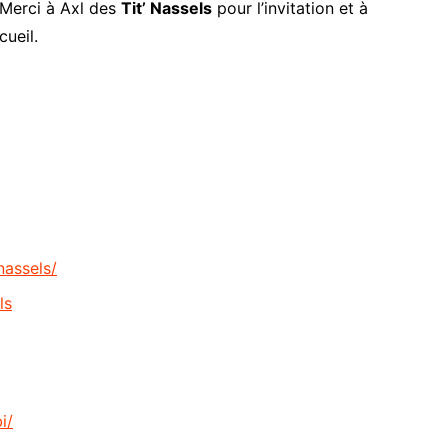
 Merci à Axl des
Tit’ Nassels
pour l’invitation et à
cueil.
nassels/
ls
i/