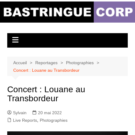
Aller
au
Bastringue Corp –
contenu
Actualités
Musicales
Accueil
Reportages
Photographies
Concert : Louane au Transbordeur
Concert : Louane au
Transbordeur
Sylvain
20 mai 2022
Live Reports
,
Photographies