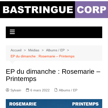
Aller
au
Bastringue Corp –
contenu
Actualités
Musicales
Accueil
Médias
Albums / EP
EP du dimanche : Rosemarie – Printemps
EP du dimanche : Rosemarie –
Printemps
Sylvain
6 mars 2022
Albums / EP