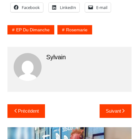
Facebook
LinkedIn
E-mail
EP Du Dimanche
Rosemarie
Sylvain
Navigation
Précédent
Suivant
de
l’article