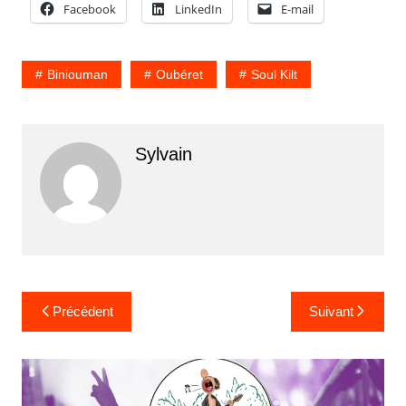
Facebook
LinkedIn
E-mail
Biniouman
Oubéret
Soul Kilt
Sylvain
Navigation
Précédent
Suivant
de
l’article