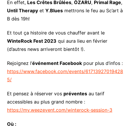
En effet,
Les Crêtes Brûlées
,
ŌZARU
,
Primal Rage
,
Until Therapy
et
Y.Blues
mettrons le feu au Sc’art à
B dès 19h!
Et tout ça histoire de vous chauffer avant le
WinteRock Fest 2023
qui aura lieu en février
(d’autres news arriveront bientôt !).
Rejoignez l’
événement Facebook
pour plus d’infos :
https://www.facebook.com/events/61713927019428
5/
Et pensez à réserver vos
préventes
au tarif
accessibles au plus grand nombre :
https://my.weezevent.com/winterock-session-3
Où :