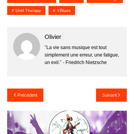
Until Therapy
Y.Blues
Olivier
"La vie sans musique est tout
simplement une erreur, une fatigue,
un exil." - Friedrich Nietzsche
Navigation
Précédent
Suivant
de
l’article