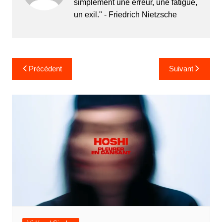
simplement une erreur, une fatigue,
un exil." - Friedrich Nietzsche
Navigation
Précédent
Suivant
de
l’article