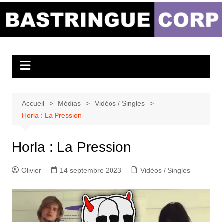
Aller
au
Bastringue Corp –
contenu
Actualités
Musicales
Accueil
Médias
Vidéos / Singles
Horla : La Pression
Horla : La Pression
Olivier
14 septembre 2023
Vidéos / Singles