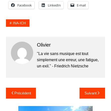
Facebook
LinkedIn
E-mail
INA-ICH
Olivier
"La vie sans musique est tout
simplement une erreur, une fatigue,
un exil." - Friedrich Nietzsche
Navigation
Précédent
Suivant
de
l’article