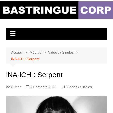
Aller
au
Bastringue Corp –
contenu
Actualités
Musicales
Accueil
Médias
Vidéos / Singles
iNA-iCH : Serpent
iNA-iCH : Serpent
Olivier
21 octobre 2023
Vidéos / Singles