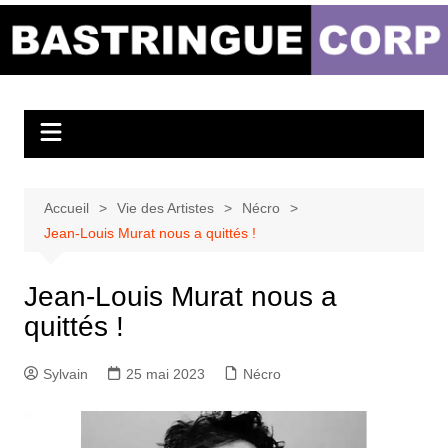
Aller
au
Bastringue Corp –
contenu
Actualités
Musicales
Accueil
Vie des Artistes
Nécro
Jean-Louis Murat nous a quittés !
Jean-Louis Murat nous a
quittés !
Sylvain
25 mai 2023
Nécro