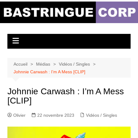
Aller
au
Bastringue Corp –
contenu
Actualités
Musicales
Accueil
Médias
Vidéos / Singles
Johnnie Carwash : I’m A Mess [CLIP]
Johnnie Carwash : I’m A Mess
[CLIP]
Olivier
22 novembre 2023
Vidéos / Singles