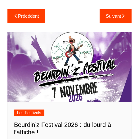
Navigation
Précédent
Suivant
de
l’article
Les Festivals
Beurdin’z Festival 2026 : du lourd à
l’affiche !