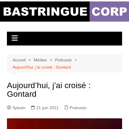
Aller
au
Bastringue Corp –
contenu
Actualités
Musicales
Accueil
Médias
Podcasts
Aujourd’hui, j’ai croisé : Gontard
Aujourd’hui, j’ai croisé :
Gontard
Sylvain
21 juin 2021
Podcasts