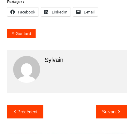
Partager :
Facebook
LinkedIn
E-mail
Gontard
Sylvain
Navigation
Précédent
Suivant
de
l’article