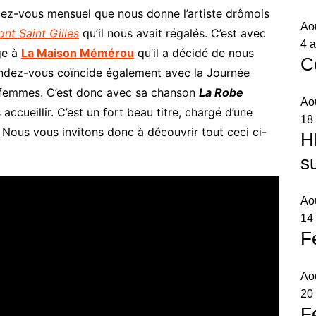
dez-vous mensuel que nous donne l’artiste drômois
Ao
ont Saint Gilles
qu’il nous avait régalés. C’est avec
4 a
ge à
La Maison Mémérou
qu’il a décidé de nous
C
ndez-vous coïncide également avec la Journée
es femmes. C’est donc avec sa chanson
La Robe
Ao
ccueillir. C’est un fort beau titre, chargé d’une
18
. Nous vous invitons donc à découvrir tout ceci ci-
H
s
Ao
14 
F
Ao
20
F