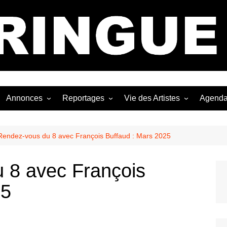
Bastringue Corp 
Annonces
Reportages
Vie des Artistes
Agend
ngles
Les Festivals
Live Reports
Biographies
EP
Les Concerts
Photographies
Nécro
Rendez-vous du 8 avec François Buffaud : Mars 2025
Interviews
 8 avec François
25