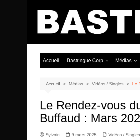
Aller
au
contenu
Accueil
Bastringue Corp
Médias
Éditorial
Vidéos / Si
Albums / 
Accueil
Médias
Vidéos / Singles
Le 
Le Rendez-vous du
Buffaud : Mars 20
Sylvain
9 mars 2025
Vidéos / Singles