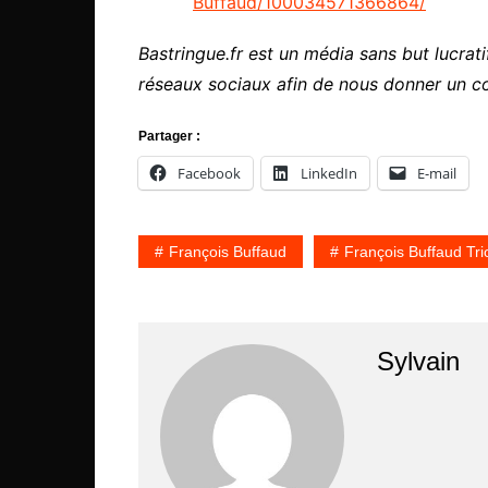
Buffaud/100034571366864/
Bastringue.fr est un média sans but lucratif
réseaux sociaux afin de nous donner un c
Partager :
Facebook
LinkedIn
E-mail
François Buffaud
François Buffaud Tri
Sylvain