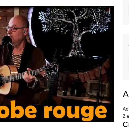
A
Ao
2 a
C