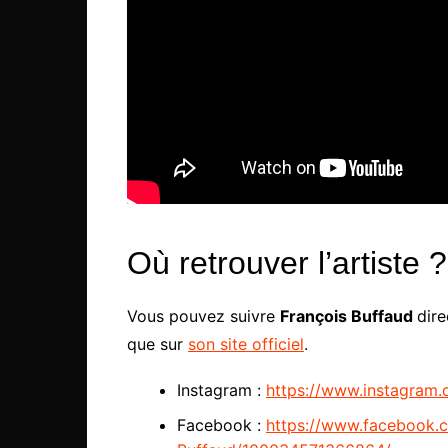
Où retrouver l’artiste ?
Vous pouvez suivre
François Buffaud
dire
que sur
son site officiel
.
Instagram :
https://www.instagram.
Facebook :
https://www.facebook