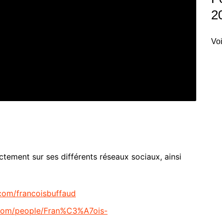
2
Voi
ctement sur ses différents réseaux sociaux, ainsi
com/francoisbuffaud
.com/people/Fran%C3%A7ois-