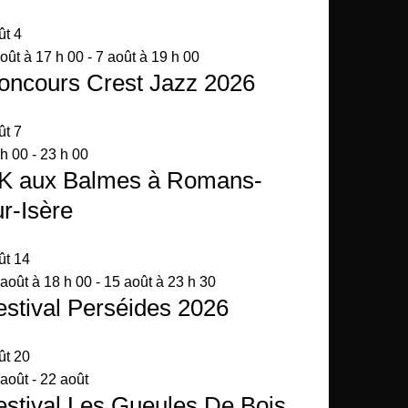
ût
4
oût à 17 h 00
-
7 août à 19 h 00
oncours Crest Jazz 2026
ût
7
 h 00
-
23 h 00
K aux Balmes à Romans-
ur-Isère
ût
14
août à 18 h 00
-
15 août à 23 h 30
estival Perséides 2026
ût
20
 août
-
22 août
estival Les Gueules De Bois