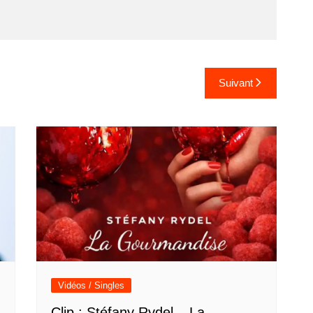
Suivant
Vidéos / Singles
Clip : Stéfany Rydel – La