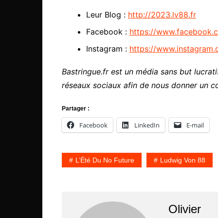
Leur Blog :
http://2023.lv88.fr
Facebook :
https://www.facebook.
Instagram :
https://www.instagram
Bastringue.fr est un média sans but lucratif
réseaux sociaux afin de nous donner un c
Partager :
Facebook
LinkedIn
E-mail
L’Été Du No Future
Ludwig Von 88
Olivier