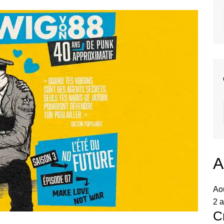
A
Ao
2 a
C