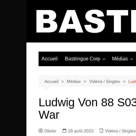
Aller
au
contenu
Accueil
Bastringue Corp
Médias
Éditorial
Vidéos / Si
Albums / 
Accueil
Médias
Vidéos / Singles
Lud
Ludwig Von 88 S0
War
Olivier
18 août 2023
Vidéos / Singles