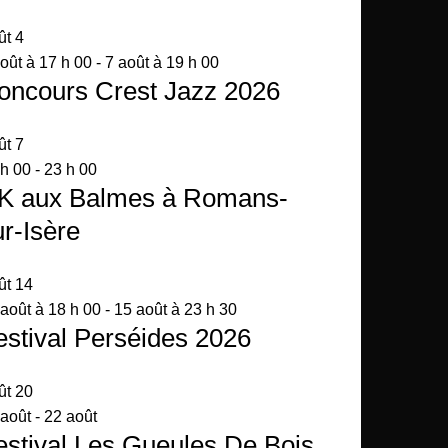
ût
4
oût à 17 h 00
-
7 août à 19 h 00
oncours Crest Jazz 2026
ût
7
 h 00
-
23 h 00
K aux Balmes à Romans-
ur-Isère
ût
14
août à 18 h 00
-
15 août à 23 h 30
estival Perséides 2026
ût
20
 août
-
22 août
estival Les Gueules De Bois