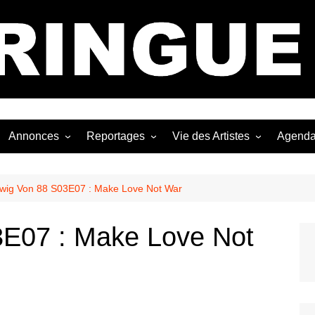
Bastringue Corp 
Annonces
Reportages
Vie des Artistes
Agend
ngles
Les Festivals
Live Reports
Biographies
EP
Les Concerts
Photographies
Nécro
wig Von 88 S03E07 : Make Love Not War
Interviews
3E07 : Make Love Not