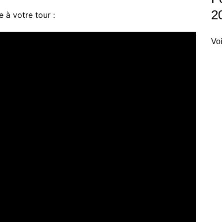
2
 à votre tour :
Voi