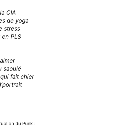
la CIA
es de yoga
le stress
t en PLS
calmer
u saoulé
ui fait chier
’portrait
trublion du Punk :