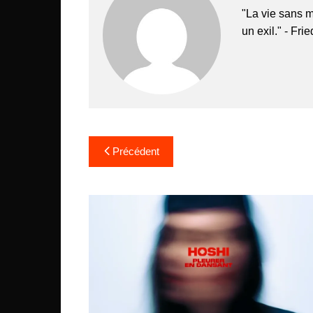
"La vie sans m
un exil." - Fri
Navigation
Précédent
de
l’article