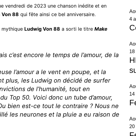
que vendredi de 2023 une chanson inédite et en
Ao
 Von 88
qui fête ainsi ce bel anniversaire.
4 a
C
k mythique
Ludwig Von 88
a sorti le titre
Make
Ao
18
Mais c’est encore le temps de l’amour, de la
H
s
se l’amour a le vent en poupe, et la
nt plus, les Ludwig on décidé de surfer
Ao
onvictions de l’humanité, tout en
14 
 du Top 50. Voici donc un tube d’amour,
F
u bien est-ce tout le contraire ? Nous ne
illé les neurones et la pluie a eu raison de
Ao
20
F