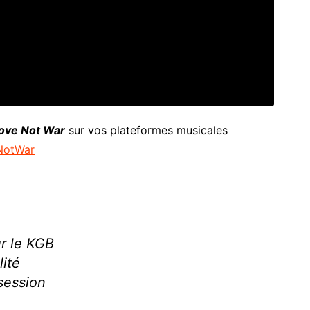
ove Not War
sur vos plateformes musicales
eNotWar
r le KGB
lité
bsession