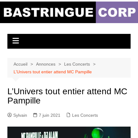
Aller
au
Bastringue Corp –
contenu
Actualités
Musicales
Accueil
Annonces
Les Concerts
L’Univers tout entier attend MC Pampille
L’Univers tout entier attend MC
Pampille
Sylvain
7 juin 2021
Les Concerts