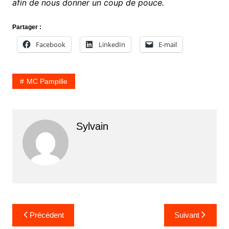
afin de nous donner un coup de pouce.
Partager :
Facebook
LinkedIn
E-mail
MC Pampille
Sylvain
Navigation
Précédent
Suivant
de