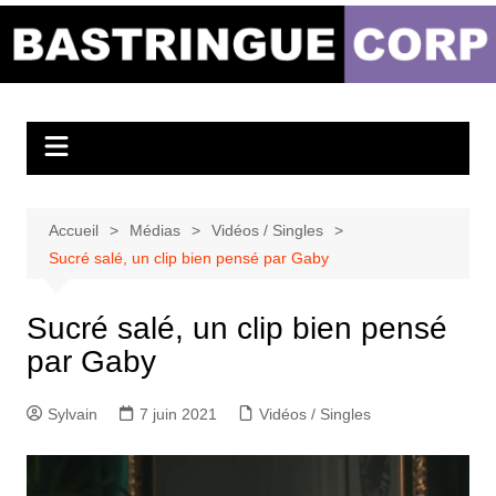
Aller
au
Bastringue Corp –
contenu
Actualités
Musicales
Accueil
Médias
Vidéos / Singles
Sucré salé, un clip bien pensé par Gaby
Sucré salé, un clip bien pensé
par Gaby
Sylvain
7 juin 2021
Vidéos / Singles