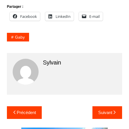
Partager :
Facebook
LinkedIn
E-mail
Gaby
Sylvain
Navigation
Précédent
Suivant
de
l’article