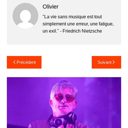
Olivier
"La vie sans musique est tout
simplement une erreur, une fatigue,
un exil." - Friedrich Nietzsche
Navigation
Précédent
Suivant
de
l’article