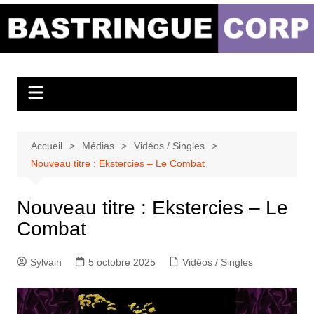
Aller
au
Bastringue Corp –
contenu
Actualités
Musicales
Accueil
Médias
Vidéos / Singles
Nouveau titre : Ekstercies – Le Combat
Nouveau titre : Ekstercies – Le
Combat
Sylvain
5 octobre 2025
Vidéos / Singles