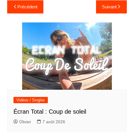
Navigation
Précédent
Suivant
de
l’article
Vidéos / Singles
Écran Total : Coup de soleil
Olivier
7 août 2026