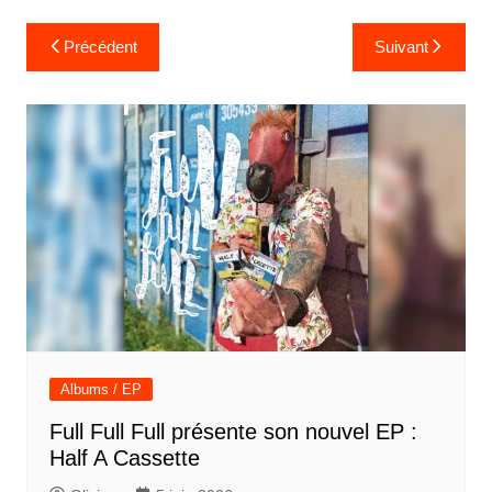
Navigation
Précédent
Suivant
de
l’article
Albums / EP
Full Full Full présente son nouvel EP :
Half A Cassette