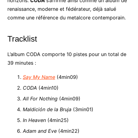
horizons.
CODA
s’affirme ainsi comme un album de
renaissance, moderne et fédérateur, déjà salué
comme une référence du metalcore contemporain.
Tracklist
L’album CODA comporte 10 pistes pour un total de
39 minutes :
Say My Name
(4min09)
CODA
(4min10)
All For Nothing
(4min09)
Maldición de la Bruja
(3min01)
In Heaven
(4min25)
Adam and Eve
(4min22)