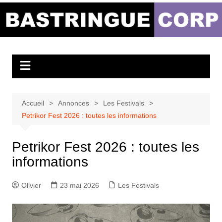
Aller
au
Bastringue Corp –
contenu
Actualités
Musicales
Accueil
Annonces
Les Festivals
Petrikor Fest 2026 : toutes les informations
Petrikor Fest 2026 : toutes les
informations
Olivier
23 mai 2026
Les Festivals