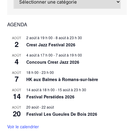
AGENDA
2 août à 19 h 00
-
8 août à 23 h 30
AOÛT
2
Crest Jazz Festival 2026
4 août à 17 h 00
-
7 août à 19 h 00
AOÛT
4
Concours Crest Jazz 2026
18 h 00
-
23 h 00
AOÛT
7
HK aux Balmes à Romans-sur-Isère
14 août à 18 h 00
-
15 août à 23 h 30
AOÛT
14
Festival Perséides 2026
20 août
-
22 août
AOÛT
20
Festival Les Gueules De Bois 2026
Voir le calendrier