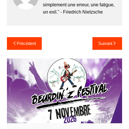
simplement une erreur, une fatigue,
un exil." - Friedrich Nietzsche
Navigation
Précédent
Suivant
de
l’article