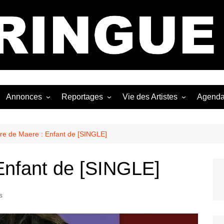
Bastringue Corp 
Annonces
Reportages
Vie des Artistes
Agend
ngles
Les Festivals
Live Reports
Biographies
EP
Les Concerts
Photographies
Nécro
rre de Maere : Enfant de [SINGLE]
Interviews
Enfant de [SINGLE]
s