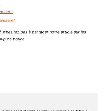
n
demaere
demaere/
, n’hésitez pas à partager notre article sur les
oup de pouce.