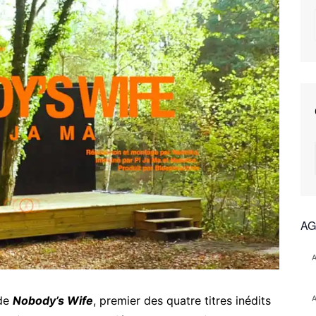
AG
 de
Nobody’s Wife
, premier des quatre titres inédits