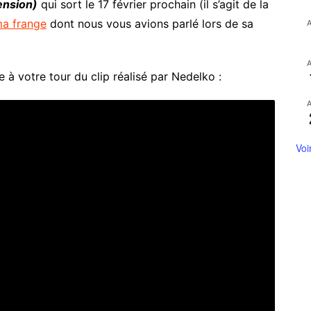
ension)
qui sort le 17 février prochain (il s’agit de la
ma frange
dont nous vous avions parlé lors de sa
 à votre tour du clip réalisé par Nedelko :
Voi