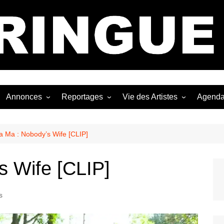
Bastringue Corp 
Annonces
Reportages
Vie des Artistes
Agend
ngles
Les Festivals
Live Reports
Biographies
EP
Les Concerts
Photographies
Nécro
Ja Ma : Nobody’s Wife [CLIP]
Interviews
s Wife [CLIP]
s