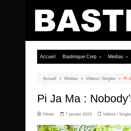
Aller
au
contenu
Accueil
Bastringue Corp
Médias
Éditorial
Vidéos / Si
Albums / 
Accueil
Médias
Vidéos / Singles
Pi 
Pi Ja Ma : Nobody’
Olivier
7 janvier 2023
Vidéos / Single