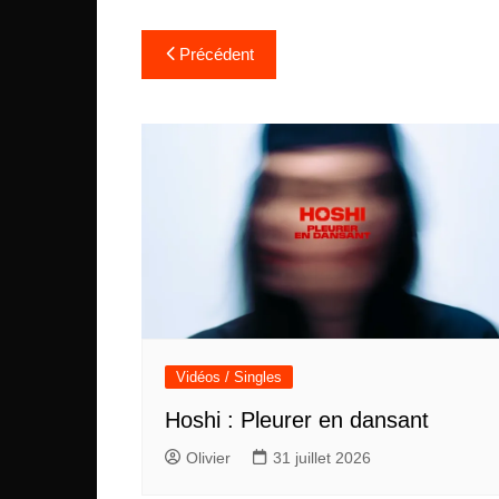
Navigation
Précédent
de
l’article
Vidéos / Singles
Hoshi : Pleurer en dansant
Olivier
31 juillet 2026