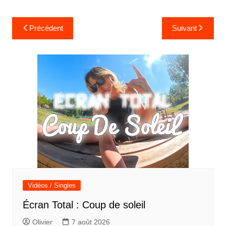
Navigation
Précédent
Suivant
de
l’article
Vidéos / Singles
Écran Total : Coup de soleil
Olivier
7 août 2026