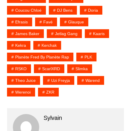
Coucou Chloé
DJ Bens
Doria
Efrasis
Favé
Glauque
James Baker
Jetlag Gang
Kaaris
Kekra
Kerchak
Planète Fred By Planète Rap
PLK
RSKO
ScarlXRD
Slimka
Theo Juice
Uzi Freyja
Warend
Werenoi
ZKR
Sylvain