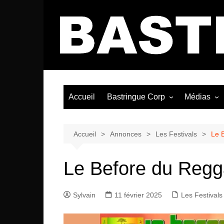
Aller
au
contenu
Accueil
Bastringue Corp
Médias
Éditorial
Vidéos / Si
Albums / 
Accueil
Annonces
Les Festivals
Le 
Le Before du Regg
Sylvain
11 février 2025
Les Festivals