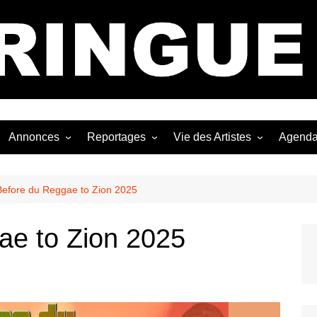
Bastringue Corp 
Annonces
Reportages
Vie des Artistes
Agend
ngles
Les Festivals
Live Reports
Biographies
EP
Les Concerts
Photographies
Nécro
Before du Reggae to Zion 2025
Interviews
ae to Zion 2025