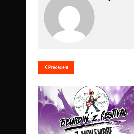
Navigation
Précédent
de
l’article