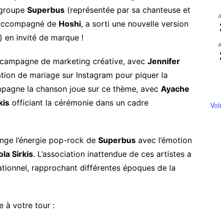
e groupe
Superbus
(représentée par sa chanteuse et
) accompagné de
Hoshi
, a sorti une nouvelle version
 en invité de marque !
e campagne de marketing créative, avec
Jennifer
ation de mariage sur Instagram pour piquer la
ompagne la chanson joue sur ce thème, avec
Ayache
kis
officiant la cérémonie dans un cadre
Voi
ge l’énergie pop-rock de
Superbus
avec l’émotion
ola Sirkis
. L’association inattendue de ces artistes a
ationnel, rapprochant différentes époques de la
 à votre tour :