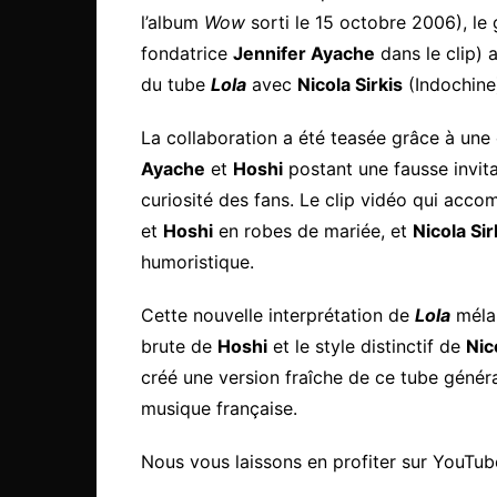
l’album
Wow
sorti le 15 octobre 2006), l
fondatrice
Jennifer Ayache
dans le clip
du tube
Lola
avec
Nicola Sirkis
(Indochine)
La collaboration a été teasée grâce à un
Ayache
et
Hoshi
postant une fausse invit
curiosité des fans. Le clip vidéo qui acc
et
Hoshi
en robes de mariée, et
Nicola Sir
humoristique.
Cette nouvelle interprétation de
Lola
mélan
brute de
Hoshi
et le style distinctif de
Nic
créé une version fraîche de ce tube génér
musique française.
Nous vous laissons en profiter sur YouTube