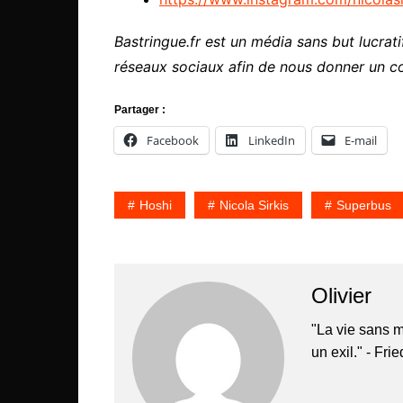
Bastringue.fr est un média sans but lucratif
réseaux sociaux afin de nous donner un c
Partager :
Facebook
LinkedIn
E-mail
Hoshi
Nicola Sirkis
Superbus
Olivier
"La vie sans m
un exil." - Fri