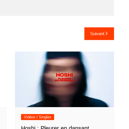
Suivant
Vidéos / Singles
Hoshi : Pleurer en dansant