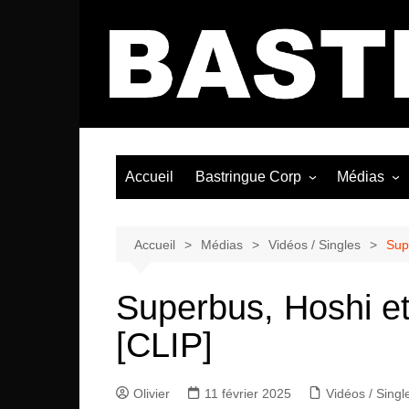
Aller
au
contenu
Accueil
Bastringue Corp
Médias
Éditorial
Vidéos / Si
Albums / 
Accueil
Médias
Vidéos / Singles
Supe
Superbus, Hoshi et 
[CLIP]
Olivier
11 février 2025
Vidéos / Singl