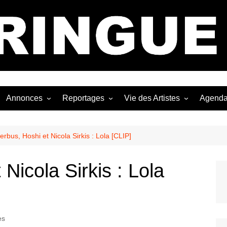
Bastringue Corp 
Annonces
Reportages
Vie des Artistes
Agend
ngles
Les Festivals
Live Reports
Biographies
EP
Les Concerts
Photographies
Nécro
rbus, Hoshi et Nicola Sirkis : Lola [CLIP]
Interviews
Nicola Sirkis : Lola
es