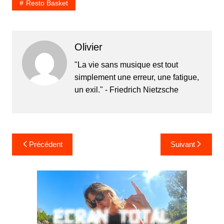
Resto Basket
Olivier
"La vie sans musique est tout
simplement une erreur, une fatigue,
un exil." - Friedrich Nietzsche
Navigation
Précédent
Suivant
de
l’article