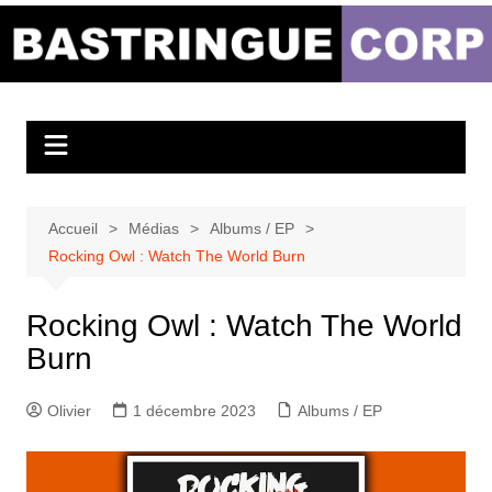
Aller
au
Bastringue Corp –
contenu
Actualités
Musicales
Accueil
Médias
Albums / EP
Rocking Owl : Watch The World Burn
Rocking Owl : Watch The World
Burn
Olivier
1 décembre 2023
Albums / EP