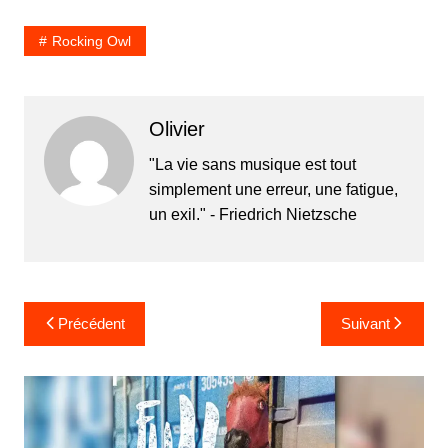
Rocking Owl
Olivier
"La vie sans musique est tout
simplement une erreur, une fatigue,
un exil." - Friedrich Nietzsche
Navigation
Précédent
Suivant
de
l’article