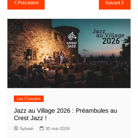
Navigation
Précédent
Suivant
de
l’article
Les Concerts
Jazz au Village 2026 : Préambules au
Crest Jazz !
Sylvain
30 mai 2026