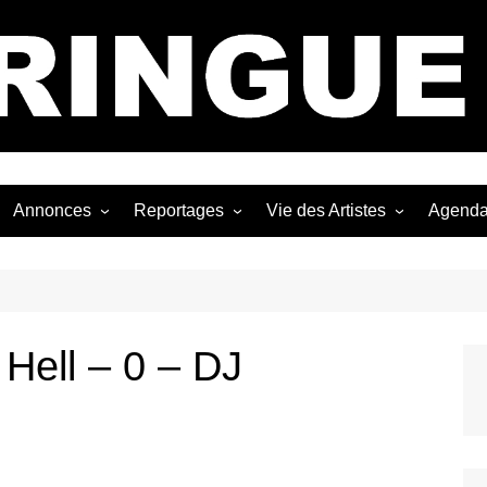
Bastringue Corp 
Annonces
Reportages
Vie des Artistes
Agend
ngles
Les Festivals
Live Reports
Biographies
EP
Les Concerts
Photographies
Nécro
Interviews
Hell – 0 – DJ