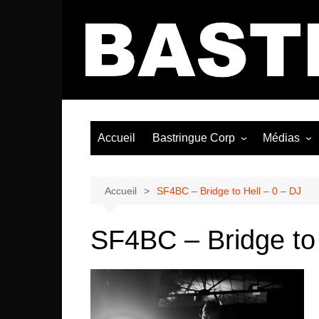
Aller
au
contenu
Accueil
Bastringue Corp
Médias
Éditorial
Vidéos / Si
Albums / 
Accueil
SF4BC – Bridge to Hell – 0 – DJ
SF4BC – Bridge to 