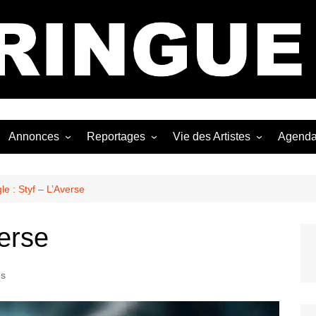
Bastringue Corp 
Annonces
Reportages
Vie des Artistes
Agend
ngles
Les Festivals
Live Reports
Biographies
EP
Les Concerts
Photographies
Nécro
le : Styf – L’Averse
Interviews
verse
es