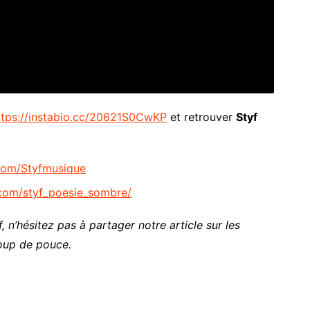
ttps://instabio.cc/20621S0CwKP
et retrouver
Styf
com/Styfmusique
com/styf_poesie_sombre/
, n’hésitez pas à partager notre article sur les
oup de pouce.