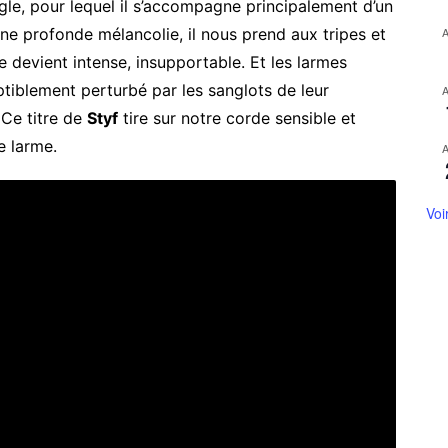
gle, pour lequel il s’accompagne principalement d’un
ne profonde mélancolie, il nous prend aux tripes et
e devient intense, insupportable. Et les larmes
ceptiblement perturbé par les sanglots de leur
. Ce titre de
Styf
tire sur notre corde sensible et
e larme.
Voi