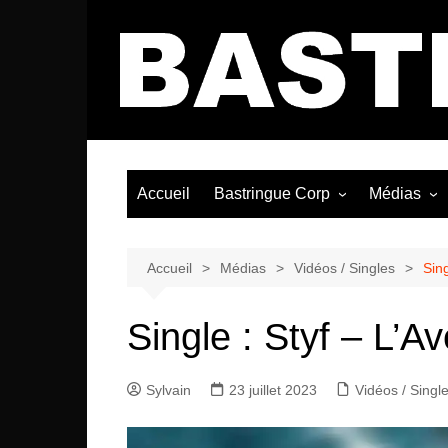
Aller
au
contenu
Accueil
Bastringue Corp
Médias
Éditorial
Vidéos / Si
Albums / 
Accueil
Médias
Vidéos / Singles
Sing
Single : Styf – L’A
Sylvain
23 juillet 2023
Vidéos / Singl