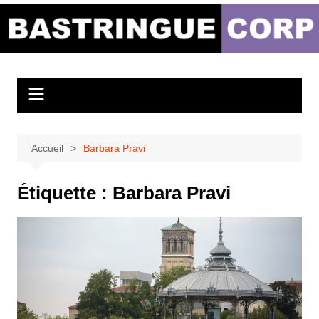
Aller
au
Bastringue Corp –
contenu
Actualités
Musicales
Accueil
Barbara Pravi
Étiquette :
Barbara Pravi