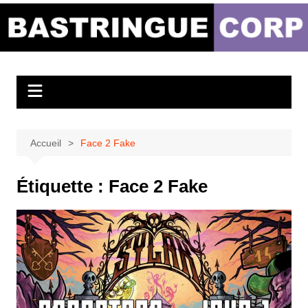
Aller
au
Bastringue Corp –
contenu
Actualités
Musicales
Accueil
Face 2 Fake
Étiquette :
Face 2 Fake